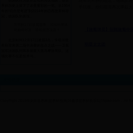
随着世界杯的临近，德国队将
德国队作为世界足坛的传统强队，在世
界杯历史上留下了浓墨重彩的一笔。从1954
手抗衡。他们能否再次捧起大
年的“伯尔尼奇迹”到2014年的巴西世界杯夺
冠，德国队的表现...
世界杯17日凌晨赛事：法国vs摩洛
【旅葡球员】回顾旅葡中
哥巅峰对决，谁将挺进决赛？
北京时间12月17日凌晨3点，卡塔尔世
明星太太团
界杯迎来第二场半决赛的焦点之战——卫冕
冠军法国队对阵本届最大黑马摩洛哥队。这
场比赛不仅是技术与...
友情链接
CopyRight 2015年女排世界杯|世界杯预测|16趣谈世界杯欢乐站|16joke.com， All Righ