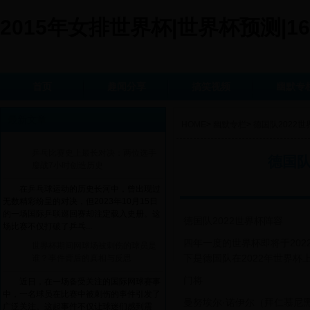
2015年女排世界杯|世界杯预测|16
首页
趣闻分享
搞笑视频
幽默专
最新文章
HOME
>
幽默专栏
>
德国队2022世
乒乓比赛史上最长对决：两位选手
德国队
鏖战7小时创造历史
在乒乓球运动的历史长河中，曾出现过
无数精彩纷呈的对决，但2023年10月15日
的一场国际乒联巡回赛却注定载入史册。这
德国队2022世界杯阵容
场比赛不仅打破了乒乓...
四年一度的世界杯即将于20
世界杯期间网球场被刺伤的球员是
下是德国队在2022年世界杯
谁？事件背后的真相与反思
门将
近日，在一场备受关注的国际网球赛事
中，一名球员在比赛中被刺伤的事件引发了
曼努埃尔·诺伊尔（拜仁慕尼
广泛关注。这起事件不仅让球迷们感到震