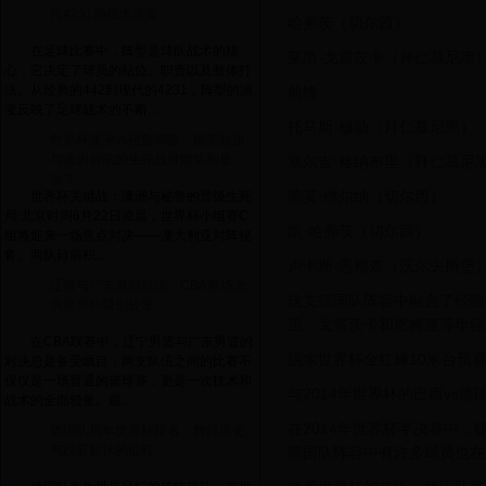
代4231的战术演变
哈弗茨（切尔西）
在足球比赛中，阵型是球队战术的核
莱昂·戈雷茨卡（拜仁慕尼黑
心，它决定了球员的站位、职责以及整体打
法。从经典的442到现代的4231，阵型的演
前锋
变反映了足球战术的不断...
托马斯·穆勒（拜仁慕尼黑）
世界杯澳洲vs秘鲁前瞻：南美劲旅
与澳洲袋鼠的生死战谁能笑到最
塞尔吉·格纳布里（拜仁慕尼
后？
蒂莫·维尔纳（切尔西）
世界杯关键战：澳洲与秘鲁的晋级生死
局 北京时间6月22日凌晨，世界杯小组赛C
凯·哈弗茨（切尔西）
组将迎来一场焦点对决——澳大利亚对阵秘
鲁。两队目前积...
卢卡斯·恩梅查（沃尔夫斯堡
辽篮与广东激烈对决，CBA赛场上
这支德国队阵容中融合了经验
演世界杯级别较量
里、戈雷茨卡和恩梅查等年轻
在CBA联赛中，辽宁男篮与广东男篮的
跳水世界杯全红婵10米台预
对决总是备受瞩目，两支队伍之间的比赛不
仅仅是一场普通的篮球赛，更是一次技术和
与2014年世界杯的巴西vs德
战术的全面较量。最...
在2014年世界杯半决赛中
德国队历年世界杯排名：辉煌历史
与跌宕起伏的征程
德国队阵容中有许多球员也在