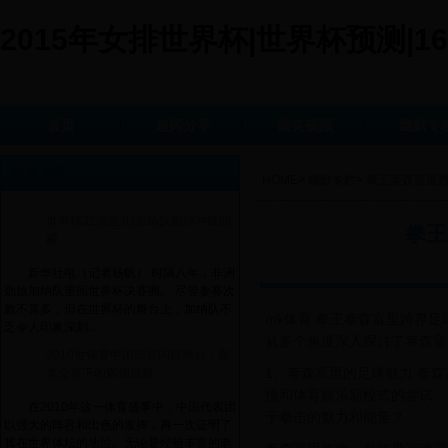
2015年女排世界杯|世界杯预测|16
首页
趣闻分享
搞笑视频
幽默专
最新文章
HOME
>
幽默专栏
>
拳王泰森富里
世界杯32强巡礼|加纳队期待冲破阴
拳王
霾
新华社电（记者杨帆） 时隔八年，非洲
劲旅加纳队重回世界杯决赛圈。 尽管参赛次
数不算多，但在世界杯的舞台上，加纳队不
mk体育 拳王泰森富里跨界
乏令人印象深刻...
从多个角度深入探讨了泰森富
2010世锦赛中国阵容闪耀舞台：新
1、泰森富里的足球魅力 泰
老交替下的辉煌成就
撞和体育娱乐新模式的尝试。
在2010年这一体育盛事中，中国代表团
于拳击的魅力和能量？
以强大的阵容和出色的发挥，再一次证明了
其在世界体坛的地位。无论是经验丰富的老