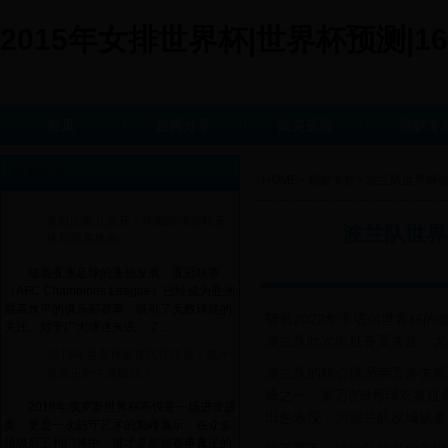
2015年女排世界杯|世界杯预测|16
首页
趣闻分享
搞笑视频
幽默专
最新文章
HOME
>
幽默专栏
>
波兰队世界杯
亚冠比赛几点开？详细解读赛程安
波兰队世界
排与观赛指南
随着亚洲足球的蓬勃发展，亚冠联赛
（AFC Champions League）已经成为亚洲
最高水平的俱乐部赛事，吸引了无数球迷的
随着2022年卡塔尔世界杯
关注。对于广大球迷来说，了...
波兰队此次出征备受关注，尤
2018年世界杯最佳防守球员：谁才
波兰队的核心球员莱万多夫斯
是真正的中流砥柱？
锋之一，莱万的9号球衣象征
2018年俄罗斯世界杯不仅是一场进攻盛
出色表现，为波兰队攻城拔寨
宴，更是一次防守艺术的巅峰展示。在众多
顶级后卫和门将中，谁才是那届赛事真正的