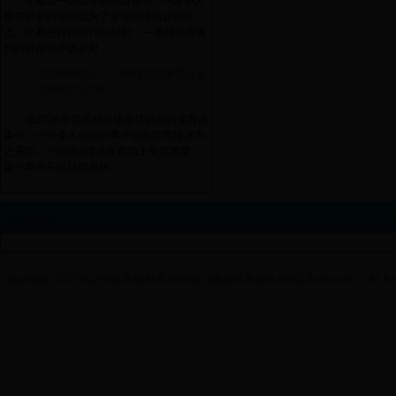
在最近一场世界杯小组赛中，一幕令人
啼笑皆非的场面成为了全球球迷热议的焦
点。比赛进行到第78分钟时，一名球员在激
烈的拼抢中不慎被对...
世界杯赛场上，cba球员的离世让全
球球迷为之痛心
在2026年世界杯这场全球瞩目的体育盛
事中，一件令人心碎的事件让全世界球迷为
之震惊。一位cba球员在赛场上突然离世，
这一事件不仅让世界杯...
友情链接
CopyRight 2015年女排世界杯|世界杯预测|16趣谈世界杯欢乐站|16joke.com， All Righ