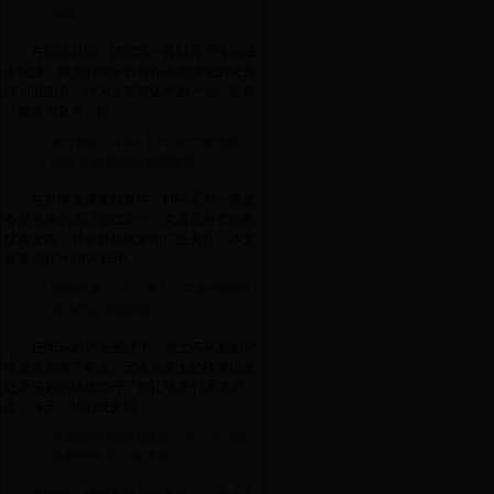
希望
在国际足坛，德国队一直以其严谨的战
术纪律、强大的团队合作和不断涌现的优秀
球员而闻名。作为这支球队中的一员，延森
（假设为化名，以...
深度解析：FIFA 15中多特蒙德球员
的能力值与实际表现差异
在足球游戏爱好者中，FIFA系列一直是
备受追捧的热门游戏之一。尤其是每年的新
版本发布，都会引起玩家的广泛关注。本文
将重点探讨FIFA 15中...
回顾经典之战：勇士与马刺的激烈
对决比赛视频解析
在NBA的历史长河中，勇士与马刺的对
决总是充满了看点。无论是勇士的快速进攻
还是马刺的稳健防守，都让球迷们津津乐
道。今天，我们就来回...
世界杯赛场惊现尴尬一幕：球员被
扒裤子照片引发热议