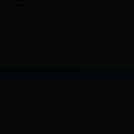
2018年俄罗斯世界杯是全球足球迷的狂
欢盛宴，然而对于中国足球来说，这却是一
个充满遗憾的时刻。尽管中国队在预选赛中
表现出色，但最终未...
世界杯德国对瑞典球场：激情对
决，经典再现
在2023年世界杯的赛场上，德国与瑞典
的对决无疑成为了一大焦点。这场比赛不仅
因为两支队伍的实力强劲而备受关注，更因
为它们在历史上的恩...
友情链接
CopyRight 2015年女排世界杯|世界杯预测|16趣谈世界杯欢乐站|16joke.com， All Righ