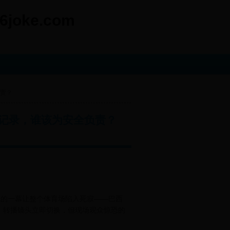
oke.com
责？
记录，谁该为安全负责？
生的一幕让整个体育场陷入死寂——巴西
。转播镜头立即切换，但现场观众惊恐的