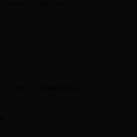
对抗，轻微受伤也是比赛魅力的一部
：
：为了精彩的比赛，我们愿意付出多少健
界杯