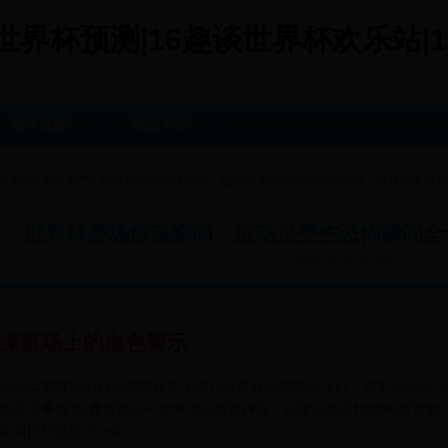
世界杯预测|16趣谈世界杯欢乐站|16j
搞笑视频
幽默专栏
HOME
>
幽默专栏
>
世界杯赛场惊魂瞬间：运动员受伤恐怖瞬间全记录，谁该为安全负
世界杯赛场惊魂瞬间：运动员受伤恐怖瞬间全
2025-06-26 12:06:22
绿茵场上的血色警示
当全世界球迷的目光都聚焦在卡塔尔世界杯的精彩对决时，第37分钟发
队后卫
蒂亚戈·席尔瓦
在一次争顶后重重摔落，左腿呈现可怕的90度弯曲
尖叫已经说明了一切。