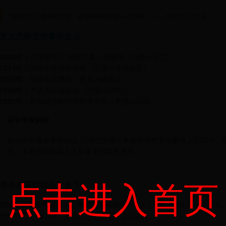
"我听到骨头断裂的声音，就像树枝被折断一样清晰。"——现场队医回忆道
五大恐怖受伤事件盘点
2022年：
克里斯蒂安·埃里克森心脏骤停（丹麦vs芬兰）
2014年：
内马尔斯椎骨骨裂（巴西vs哥伦比亚）
2006年：
切赫头部重创（捷克vs葡萄牙）
1998年：
齐达内恶意踩踏（法国vs沙特）
1982年：
舒马赫撞断巴蒂斯顿牙齿（西德vs法国）
医学专家解析
运动医学博士李明指出："现代足球节奏加快导致受伤概率上升30%，
关。卡塔尔的高温人工草皮更是隐形杀手。"
谁在忽视运动员安全？
点击进入首页
国际足联最新数据显示，本届世界杯场均受伤2.7人次，创近二十年新高
复时间不足48小时，
止痛针注射已成更衣室常态
。