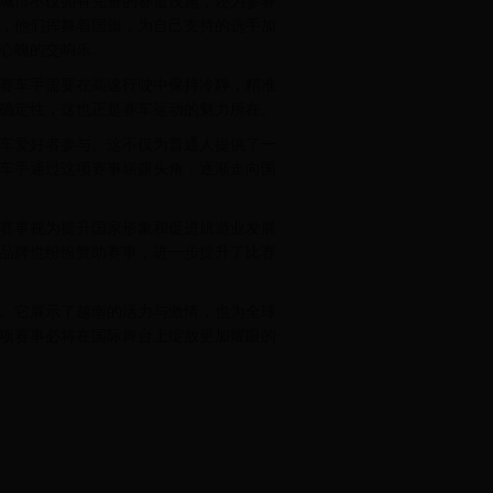
城市不仅拥有完善的赛道设施，还为参赛
，他们挥舞着国旗，为自己支持的选手加
心魄的交响乐。
赛车手需要在高速行驶中保持冷静，精准
确定性，这也正是赛车运动的魅力所在。
车爱好者参与。这不仅为普通人提供了一
车手通过这项赛事崭露头角，逐渐走向国
赛事视为提升国家形象和促进旅游业发展
品牌也纷纷赞助赛事，进一步提升了比赛
。它展示了越南的活力与激情，也为全球
项赛事必将在国际舞台上绽放更加耀眼的