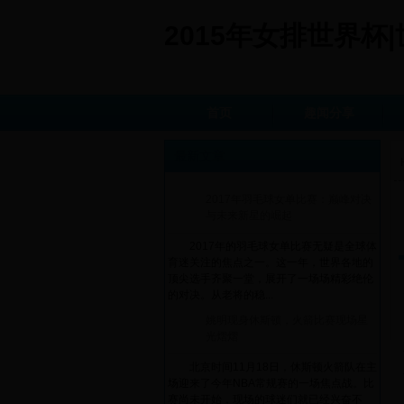
2015年女排世界杯|
首页
趣闻分享
最新文章
2017年羽毛球女单比赛：巅峰对决
与未来新星的崛起
2017年的羽毛球女单比赛无疑是全球体
育迷关注的焦点之一。这一年，世界各地的
顶尖选手齐聚一堂，展开了一场场精彩绝伦
的对决。从老将的稳...
姚明现身休斯顿，火箭比赛现场星
光熠熠
北京时间11月18日，休斯顿火箭队在主
场迎来了今年NBA常规赛的一场焦点战。比
赛尚未开始，现场的球迷们就已经兴奋不