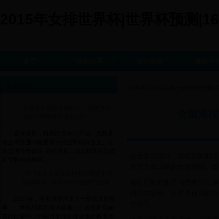
2015年女排世界杯|世界杯预测|16
首页
趣闻分享
搞笑视频
幽默专
最新文章
HOME
>
搞笑视频
>
全国海模型帆
诺维斯基最欣赏的球员：篮球传奇
全国海模
与足球世界杯的奇妙交汇
在体育界，跨界欣赏并不罕见，尤其是
在全球范围内备受瞩目的世界杯舞台上。德
国篮球传奇德克·诺维斯基，以其精准的投篮
在全国范围内，海模型帆船比
和优雅的比赛风...
对耐力和策略的全面挑战。每
2017年谌龙在世界杯羽毛球赛中的
海模型帆船比赛的历史可以追
精彩瞬间：赛场内外的拼搏与荣耀
的竞技运动。比赛中使用的模
2017年，羽毛球界迎来了一场盛大的赛
作技巧。
事——世界杯羽毛球锦标赛。在这场备受瞩
目的比赛中，中国羽毛球名将谌龙的表现尤