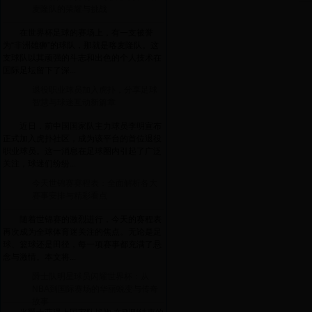
麦隆队的荣耀与挑战
在世界杯足球的赛场上，有一支被誉
为“非洲雄狮”的球队，那就是喀麦隆队。这
支球队以其顽强的斗志和出色的个人技术在
国际足坛留下了深...
退役职业球员加入虎扑，分享足球
智慧与球迷互动新篇章
近日，前中国国家队主力球员李明宣布
正式加入虎扑社区，成为该平台的首位退役
职业球员。这一消息在足球圈内引起了广泛
关注，球迷们纷纷...
今天世锦赛赛程表：全面解析各大
赛事安排与精彩看点
随着世锦赛的激烈进行，今天的赛程表
再次成为全球体育迷关注的焦点。无论是足
球、篮球还是田径，每一项赛事都充满了悬
念与激情。本文将...
爵士队明星球员闪耀世界杯：从
NBA到国际赛场的华丽蜕变与传奇
故事