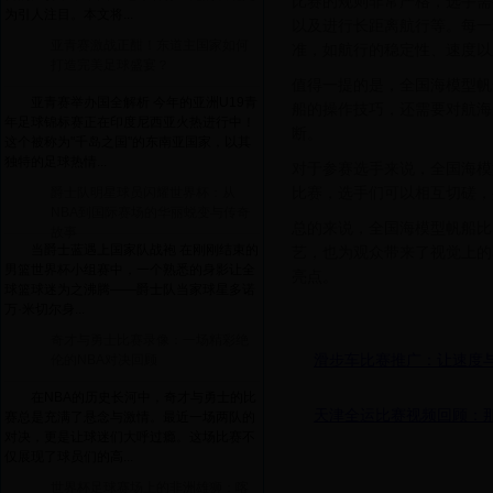
比赛的规则非常严格，选手需
为引人注目。本文将...
以及进行长距离航行等。每一
亚青赛激战正酣！东道主国家如何
准，如航行的稳定性、速度以
打造完美足球盛宴？
值得一提的是，全国海模型帆
亚青赛举办国全解析 今年的亚洲U19青
船的操作技巧，还需要对航海
年足球锦标赛正在印度尼西亚火热进行中！
断。
这个被称为"千岛之国"的东南亚国家，以其
独特的足球热情...
对于参赛选手来说，全国海模
比赛，选手们可以相互切磋，
爵士队明星球员闪耀世界杯：从
NBA到国际赛场的华丽蜕变与传奇
总的来说，全国海模型帆船比
故事
当爵士蓝遇上国家队战袍 在刚刚结束的
艺，也为观众带来了视觉上的
男篮世界杯小组赛中，一个熟悉的身影让全
亮点。
球篮球迷为之沸腾——爵士队当家球星多诺
万·米切尔身...
奇才与勇士比赛录像：一场精彩绝
滑步车比赛推广：让速度
伦的NBA对决回顾
在NBA的历史长河中，奇才与勇士的比
天津全运比赛视频回顾：
赛总是充满了悬念与激情。最近一场两队的
对决，更是让球迷们大呼过瘾。这场比赛不
仅展现了球员们的高...
世界杯足球赛场上的非洲雄狮：喀