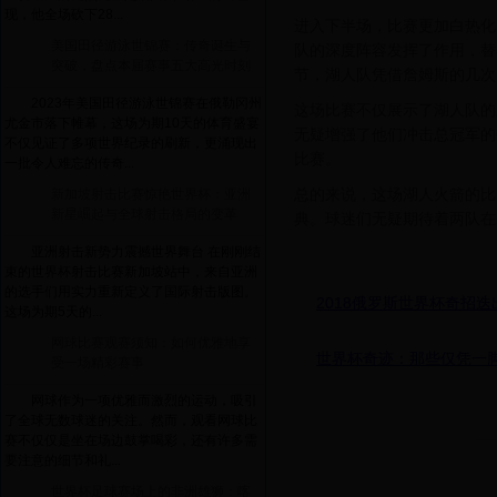
现，他全场砍下28...
进入下半场，比赛更加白热化
美国田径游泳世锦赛：传奇诞生与
队的深度阵容发挥了作用，替
突破，盘点本届赛事五大高光时刻
节，湖人队凭借詹姆斯的几次
2023年美国田径游泳世锦赛在俄勒冈州
这场比赛不仅展示了湖人队的
尤金市落下帷幕，这场为期10天的体育盛宴
无疑增强了他们冲击总冠军的
不仅见证了多项世界纪录的刷新，更涌现出
比赛。
一批令人难忘的传奇...
总的来说，这场湖人火箭的比
新加坡射击比赛惊艳世界杯：亚洲
新星崛起与全球射击格局的变革
典。球迷们无疑期待着两队在
亚洲射击新势力震撼世界舞台 在刚刚结
束的世界杯射击比赛新加坡站中，来自亚洲
的选手们用实力重新定义了国际射击版图。
2018俄罗斯世界杯奇招
这场为期5天的...
网球比赛观赛须知：如何优雅地享
世界杯奇迹：那些仅凭一
受一场精彩赛事
网球作为一项优雅而激烈的运动，吸引
了全球无数球迷的关注。然而，观看网球比
赛不仅仅是坐在场边鼓掌喝彩，还有许多需
要注意的细节和礼...
世界杯足球赛场上的非洲雄狮：喀