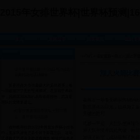
2015年女排世界杯|世界杯预测|16
首页
趣闻分享
搞笑视频
幽默专
最新文章
HOME
>
搞笑视频
>
湖人火箭比赛谁
历年世界杯回顾：阿根廷与冰岛的
湖人火箭比赛
经典对决与足球传奇
世界杯作为全球最盛大的足球赛事，每
一届都留下了无数经典瞬间。在历届世界杯
中，阿根廷和冰岛的表现各具特色，尤其是
在最近一场备受瞩目的NBA
两队的交锋更是让...
数篮球迷的目光，也成为了各
哈登惊艳表现助美国队大胜新西
关键的胜利。
兰，世界杯首战告捷
比赛一开始，火箭队便展现出
在昨晚举行的2023年男篮世界杯小组赛
湖人队并没有因此气馁，他们
中，美国队迎来了首个对手新西兰队。这场
加强了防守，成功限制了火箭
比赛最大的亮点无疑是詹姆斯·哈登的出色表