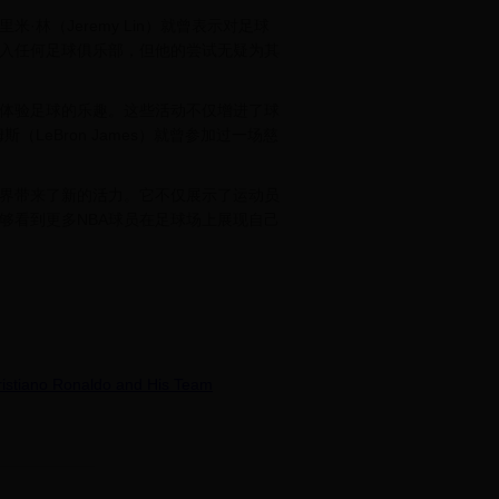
林（Jeremy Lin）就曾表示对足球
入任何足球俱乐部，但他的尝试无疑为其
来体验足球的乐趣。这些活动不仅增进了球
LeBron James）就曾参加过一场慈
育界带来了新的活力。它不仅展示了运动员
够看到更多NBA球员在足球场上展现自己
Cristiano Ronaldo and His Team