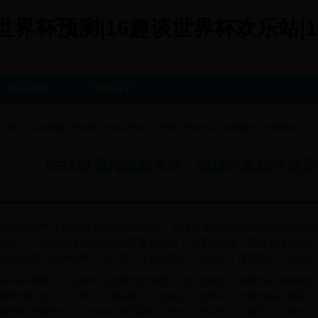
世界杯预测|16趣谈世界杯欢乐站|16j
搞笑视频
幽默专栏
HOME
>
搞笑视频
>
NBA球员转战世界杯：篮球巨星如何在足球盛宴中寻找新舞台
NBA球员转战世界杯：篮球巨星如何在
2025-06-27 02:46:25
随着2022年卡塔尔世界杯的火热进行，全球体育迷的目光都聚焦在这项
的是，一些NBA球员也对这项赛事表现出了浓厚的兴趣，甚至有球员尝
己的位置。这种现象不仅引发了球迷的热议，也成为了体育界的一大亮点
在NBA赛场上，这些球员是绝对的明星，他们的速度、敏捷性和身体素
能转移到足球场上时，却面临着不小的挑战。篮球和足球虽然都是团队运
面有着显著的差异。NBA球员需要经过长时间的训练，才能适应足球的