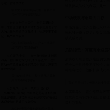
列英超射手榜前列；而尤文图
弓这一古老的技艺...
球队撕破防线的利器。此外，
学生女子举重比赛视频：青春力量
与体育精神的完美结合
中场硬度与创造力并存
在近日举行的全国学生女子举重比赛
中场方面，拉齐奥核心米林科
中，来自全国各地的年轻女选手们展现了非
凡的力量与坚韧的体育精神。这场赛事不仅
米林科维奇（都灵）则以跑动
是一场力量的较量，...
破或成奇兵。
沙积足球运动员：在沙漠中铸就的
足球梦想与坚韧精神
后防隐患：高度有余速度
在广袤的沙漠中，有一群特殊的足球运
后防线可能是塞尔维亚的软肋
动员，他们被称为“沙积足球运动员”。这些
但全队平均转身速度较慢，面
运动员不仅要在极端的环境中训练，还要克
服种种困难，追...
科维奇把守，他的扑救成功率
贝尔萨的世界杯之旅：从战术革新
到传奇教练的崛起
"我们不是热门，但没人敢小看
在足球的世界里，马塞洛·贝尔萨
本届世界杯，塞尔维亚与巴西
（Marcelo Bielsa）的名字总是与创新和激
雄鹰完全有实力创造历史最佳
情紧密相连。这位阿根廷教练以其独特的战
术理念和对足球的深刻理解，...
晨3点打响。
2023年青运会排球运动员名单揭