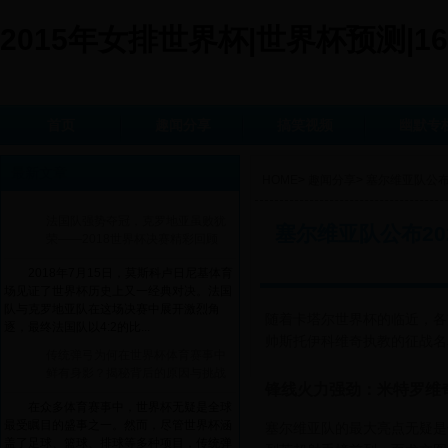
2015年女排世界杯|世界杯预测|16
首页
趣闻分享
搞笑视频
幽默专
最新文章
HOME
>
趣闻分享
>
塞尔维亚队公布
法国队强势夺冠，克罗地亚虽败犹
塞尔维亚队公布2
荣——2018世界杯决赛精彩回顾
2018年7月15日，莫斯科卢日尼基体育
场见证了世界杯历史上又一经典对决。法国
队与克罗地亚队在这场决赛中展开激烈角
随着卡塔尔世界杯的临近，各
逐，最终法国队以4:2的比...
帅斯托伊科维奇执教的征战名
传统弹弓为何在世界杯体育赛事中
鲜有身影？揭秘背后的原因与挑战
锋线火力强劲：米特罗维
在众多体育赛事中，世界杯无疑是全球
最受瞩目的盛事之一。然而，尽管世界杯涵
塞尔维亚队的最大亮点无疑是
盖了足球、篮球、排球等多种项目，传统弹