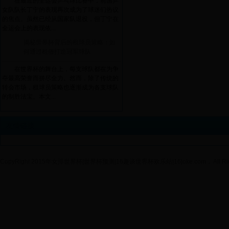
在最近的全运会乒乓球比赛中，前国乒
女队队长丁宁的表现再次成为了球迷们热议
的焦点。虽然已经从国家队退役，但丁宁在
全运会上的表现依...
揭秘世界杯背后的租球员策略：如
何通过租借打造冠军球队
在世界杯的舞台上，每支球队都在为争
夺最高荣誉而拼尽全力。然而，除了传统的
转会市场，租球员策略也逐渐成为各支球队
的制胜法宝。本文...
友情链接
CopyRight 2015年女排世界杯|世界杯预测|16趣谈世界杯欢乐站|16joke.com， All Righ