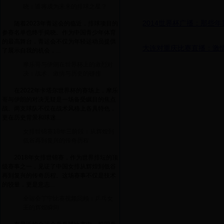
晓：谁将成为未来的排球之星？
2014世界杯广播：那些
随着2023年青运会的临近，排球项目的
参赛名单也终于揭晓。作为中国青少年体育
的最高舞台，青运会不仅为年轻运动员提供
大连对重庆比赛直播：激
了展示自我的机会，...
摩乐哥与伊朗在世界杯上的激烈对
决：战术、激情与历史的碰撞
在2022年卡塔尔世界杯的赛场上，摩乐
哥与伊朗的对决无疑是一场备受瞩目的焦点
战。两支球队不仅在战术风格上各具特色，
更在历史背景和球迷...
女排世锦赛18年三阶段：从辉煌到
低谷再到复兴的传奇历程
2018年女排世锦赛，作为世界排坛的顶
级赛事之一，见证了中国女排从辉煌到低谷
再到复兴的传奇历程。这场赛事不仅是技术
的较量，更是意志...
全运会丁宁比赛视频回顾：乒乓女
王的辉煌瞬间