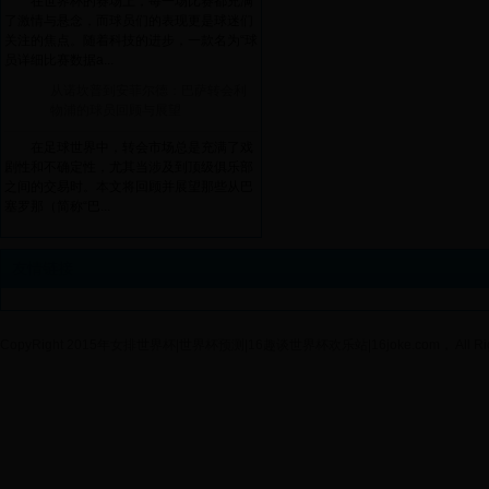
在世界杯的赛场上，每一场比赛都充满
了激情与悬念，而球员们的表现更是球迷们
关注的焦点。随着科技的进步，一款名为“球
员详细比赛数据a...
从诺坎普到安菲尔德：巴萨转会利
物浦的球员回顾与展望
在足球世界中，转会市场总是充满了戏
剧性和不确定性，尤其当涉及到顶级俱乐部
之间的交易时。本文将回顾并展望那些从巴
塞罗那（简称“巴...
友情链接
CopyRight 2015年女排世界杯|世界杯预测|16趣谈世界杯欢乐站|16joke.com， All Righ