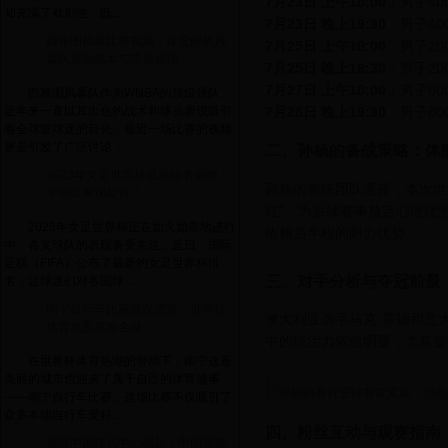
7月23日 上午10:00
：男子4
却充满了戏剧性，既...
7月23日 晚上19:30
：男子4
西雅图风暴比赛视频：深度解析风
7月25日 上午10:00
：男子2
暴队最新战术与球员表现
7月25日 晚上19:30
：男子2
7月27日 上午10:00
：男子8
西雅图风暴队作为WNBA的顶级强队，
7月28日 晚上19:30
：男子8
近年来一直以其出色的战术和球员表现吸引
着全球篮球迷的目光。最近一场比赛的视频
更是引发了广泛讨论，...
二、孙杨的备战策略：体
2023年女足世界杯最新排名揭晓：
孙杨的教练团队透露，本次世
中国队表现如何？
红”，为后续赛事奠定心理优势
2023年女足世界杯正在如火如荼地进行
依赖后半程的耐力优势。
中，各支球队的表现备受关注。近日，国际
足联（FIFA）公布了最新的女足世界杯排
三、对手分析与夺冠前景
名，让球迷们对各国球...
南宁自行车比赛盛况空前，世界杯
澳大利亚选手马克·霍顿和意
体育氛围席卷全城
中的统治力依然明显，尤其是
在世界杯体育热潮的带动下，南宁这座
美丽的城市也迎来了属于自己的体育盛事
“孙杨的赛程安排非常紧凑，但
——南宁自行车比赛。这场比赛不仅吸引了
众多本地自行车爱好...
四、粉丝互动与观赛指南
美巡中国球员中心崛起：中国高尔