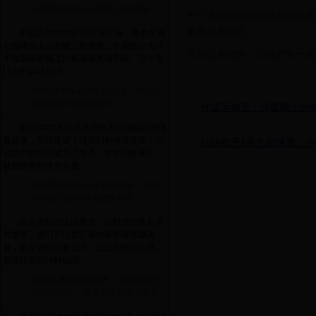
夫球手如何在全球舞台大放异彩
为了方便粉丝追踪孙杨的比赛
更新备赛动态。
中国高尔夫的新纪元 近年来，随着美巡
中国球员中心的建立和发展，中国高尔夫球
无论结果如何，孙杨的每一次
手在国际赛场上的表现越来越亮眼。这个专
门为中国球员打...
08年世界杯裁判争议回顾：那些改
变比赛走向的关键判罚
许猛运动员：绿茵场上的
2008年世界杯足球赛作为全球瞩目的体
育盛事，不仅见证了球员们的精湛技艺，也
NBA低于1米九的球员：
让裁判的判罚成为了焦点。在那届赛事中，
裁判的某些决定引发...
揭秘世界杯游泳比赛计时组：精准
计时背后的科技与团队协作
在世界杯游泳比赛中，计时组的角色至
关重要。他们不仅是比赛结果的最终裁决
者，更是确保比赛公平、公正的核心力量。
游泳比赛的计时组由...
央视直播女排世锦赛：中国女排全
力冲击冠军，赛事亮点与看点解析