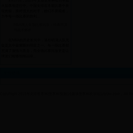
9月27日，2023年女排世界杯在日本如
火如荼地进行中。中国女排在本届比赛中表
现抢眼，面对强大的对手，她们不畏艰难，
力争每一场比赛的胜利...
NBA湖人全场比赛回放：经典对决
与战术解析
在NBA的历史长河中，洛杉矶湖人队无
疑是其中最耀眼的明星之一。每一场比赛都
充满了激情与悬念，而全场比赛回放更是让
球迷们能够细细品味...
友情链接
CopyRight 2015年女排世界杯|世界杯预测|16趣谈世界杯欢乐站|16joke.com， All Righ