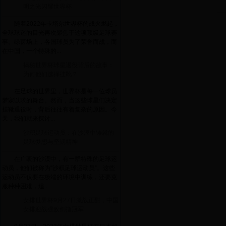
明之光闪耀世界杯
随着2022年卡塔尔世界杯的战火燃起，
全球球迷的目光再次聚焦于这项顶级足球赛
事。绿茵场上，各国球员为了荣誉而战，而
在中国，一个特殊的...
揭秘世界杯球星退役背后的故事：
为何他们选择挂靴？
在足球的世界里，世界杯是每一位球员
梦寐以求的舞台。然而，当这些球星们决定
挂靴退役时，背后往往有着复杂的原因。今
天，我们就来探讨...
沙积足球运动员：在沙漠中铸就的
足球梦想与坚韧精神
在广袤的沙漠中，有一群特殊的足球运
动员，他们被称为“沙积足球运动员”。这些
运动员不仅要在极端的环境中训练，还要克
服种种困难，追...
女排世界杯9月27日激战正酣，中国
女排迎战强敌剑指冠军