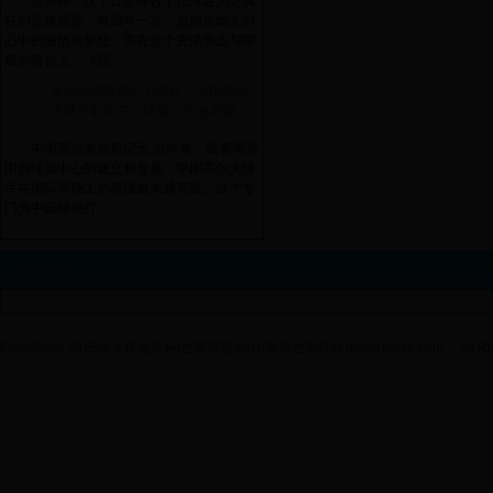
世界杯，这个让全球数十亿球迷为之疯
狂的足球盛宴，每四年一次，总能点燃人们
心中的激情与梦想。而在这个充满热血与荣
耀的舞台上，《我...
美巡中国球员中心崛起：中国高尔
夫球手如何在全球舞台大放异彩
中国高尔夫的新纪元 近年来，随着美巡
中国球员中心的建立和发展，中国高尔夫球
手在国际赛场上的表现越来越亮眼。这个专
门为中国球员打...
友情链接
CopyRight 2015年女排世界杯|世界杯预测|16趣谈世界杯欢乐站|16joke.com， All Righ