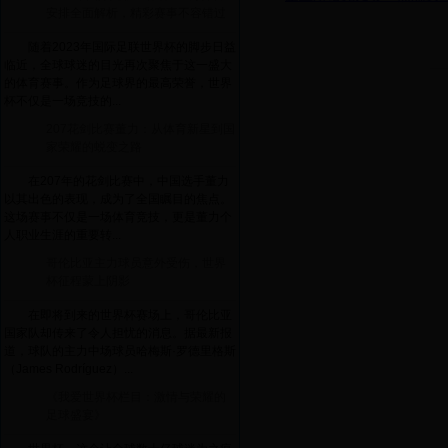
安排全面解析，精彩赛事不容错过
随着2023年国际足联世界杯的脚步日益
临近，全球球迷的目光再次聚焦于这一盛大
的体育赛事。作为足球界的最高荣誉，世界
杯不仅是一场竞技的...
207花剑比赛董力：从体育新星到国
家荣耀的蜕变之路
在207年的花剑比赛中，中国选手董力
以其出色的表现，成为了全国瞩目的焦点。
这场赛事不仅是一场体育竞技，更是董力个
人职业生涯的重要转...
哥伦比亚主力球员意外受伤，世界
杯征程蒙上阴影
在即将到来的世界杯赛场上，哥伦比亚
国家队却传来了令人担忧的消息。据最新报
道，球队的主力中场球员哈梅斯·罗德里格斯
（James Rodríguez）...
《我爱世界杯栏目：激情与荣耀的
足球盛宴》