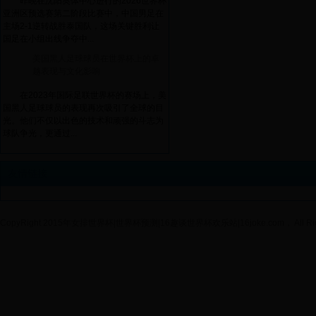
昨晚在沈阳奥体中心进行的2026世界杯
亚洲区预选赛第二阶段比赛中，中国男足在
主场2-1逆转战胜泰国队，这场关键胜利让
国足在小组出线争夺中...
美国黑人足球球员在世界杯上的卓
越表现与文化影响
在2023年国际足联世界杯的赛场上，美
国黑人足球球员的表现再次吸引了全球的目
光。他们不仅以出色的技术和顽强的斗志为
球队争光，更通过...
友情链接
CopyRight 2015年女排世界杯|世界杯预测|16趣谈世界杯欢乐站|16joke.com， All Righ