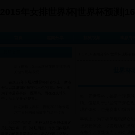
2015年女排世界杯|世界杯预测|16
首页
趣闻分享
搞笑视频
幽默专
最新文章
HOME
>
趣闻分享
>
世界杯现场有
深度解析：Saiss球员在世界杯中的
世界杯
关键作用与表现
在2022年卡塔尔世界杯的赛场上，摩洛
哥队以其坚韧的防守和出色的团队协作，成
为了本届赛事的一匹黑马。而在这支球队
每一届世界杯，都是全球足球
中，后卫罗曼·萨伊斯...
腾。但是对于那些有幸亲临现
体坛周报世界杯：揭秘2022年卡塔
观赛体验，也是赛事组织方需
尔世界杯的幕后故事与足球传奇
事实上，为了确保现场观众能
2022年卡塔尔世界杯无疑是全球体育迷
强观赛体验。尽管现场并没有
关注的焦点，而《体坛周报》作为国内最具
在每个比赛场馆内，都会设置
影响力的体育媒体之一，深入报道了这场足