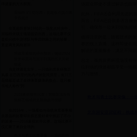
场观众即使不通过解说也能掌
球盛宴的方方面面。...
屈福特 VS 切尔西：英超焦点战点燃
此外，FIFA还会利用先进
争四悬念
而言，FIFA还提供多语言
引，确保每一位来到现场的球
在英超联赛第18轮的一场焦点对决中，
屈福特坐镇主场迎战切尔西，这场比赛不仅
值得注意的是，随着技术的发
是积分榜中游球队与争四劲旅之间的较量，
赛的线上直播，这样即使在现
更是两支风格迥异...
解说的直播服务，满足不同观
阿基里斯猫的神奇预测：揭秘2024
世界杯黑马与冠军归属的五大关键
总之，虽然世界杯现场没有传
线索
位到场的球迷都能享受一场视
当足球遇见玄学：一只猫的世界杯预言
力与激情。
风暴 在巴西里约热内卢的贫民窟里，有只三
花猫最近成了全球体育媒体的焦点。这只被
当地人称作"阿...
2016象棋软件比赛：智能算法在传
奇才与勇士比赛录像：一场
统棋艺领域的全新挑战与突破
在2016年，一场看似与传统体育赛事相
北京国安亚冠征程：挑战
去甚远的比赛却在棋艺爱好者中掀起了不小
的波澜——2016象棋软件比赛。这场比赛不
仅汇聚了来自全球的...
奇才与勇士比赛录像：一场精彩绝