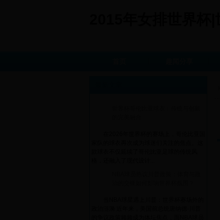
2015年女排世界杯|
首页
趣闻分享
最新文章
世界杯哥伦比亚球衣：传统与创新
的完美融合
在2026年世界杯的赛场上，哥伦比亚国
家队的球衣再次成为球迷们关注的焦点。这
款球衣不仅延续了哥伦比亚足球的传统风
格，还融入了现代设计...
NBA球员热议川普政策：体育与政
治的交锋如何影响世界杯氛围？
当NBA球星遇上川普：世界杯赛场外的
政治涟漪 近年来，美国前总统唐纳德·川普
的争议政策频频成为体坛焦点，而NBA球员