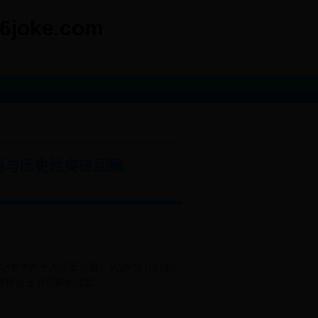
oke.com
现与历史性突破回顾
纪录依然令人津津乐道。从沙特阿拉伯2-
级舞台上书写新的篇章。