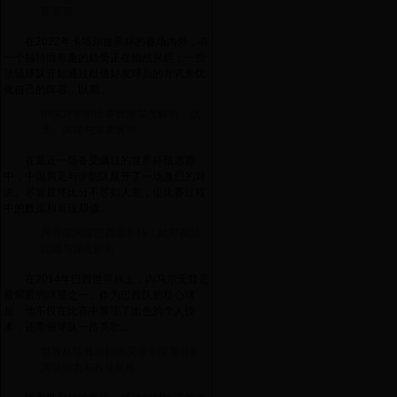
新篇章
在2022年卡塔尔世界杯的赛场内外，有
一个独特而有趣的趋势正在悄然兴起：一些
顶级球队开始通过租借好友球员的方式来优
化自己的阵容，以期...
中国对伊朗比赛数据深度解析：战
术、表现与未来展望
在最近一场备受瞩目的世界杯预选赛
中，中国男足与伊朗队展开了一场激烈的对
决。尽管最终比分不尽如人意，但比赛过程
中的数据和表现却值...
内马尔闪耀巴西世界杯：精彩视频
回顾与深度解析
在2014年巴西世界杯上，内马尔无疑是
最耀眼的球星之一。作为巴西队的核心球
员，他不仅在比赛中展现了出色的个人技
术，还带领球队一路高歌...
世界杯瑞典对韩国买谁？深度分析
两队实力与投注策略