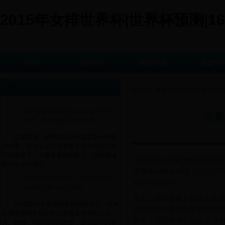
2015年女排世界杯|世界杯预测|16
首页
趣闻分享
搞笑视频
幽默专
最新文章
HOME
>
趣闻分享
>
世界杯签位背
游泳运动员有贺子龙：从泳池到世
世界
界杯，跨界挑战的体育传奇
在体育界，跨界挑战从来都不是一件容
易的事，但游泳运动员有贺子龙却用自己的
行动证明了，只要有梦想和毅力，任何领域
世界杯是全球最为瞩目的足球
都可以成为舞台。...
项赛事的观众来说，往往对“
日本队的欧洲球员：世界杯赛场上
能产生的影响。
的亚洲力量与全球视野
首先，我们需要了解什么是“
在2022年卡塔尔世界杯的赛场上，日本
式决定各个参赛队伍被分配到
队再次展现了他们作为亚洲足球强队的实
通常，32支参赛队伍会被分
力。然而，与以往不同的是，这支日本队中