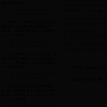
其次，塞内加尔联赛的球员在
这位22岁的小将赛...
然未能小组出线，但他们的球
2016象棋软件比赛：智能算法在传
表现直接影响了塞内加尔队的
统棋艺领域的全新挑战与突破
此外，塞内加尔联赛的球员在
在2016年，一场看似与传统体育赛事相
得球员在比赛中能够充分发挥
去甚远的比赛却在棋艺爱好者中掀起了不小
的波澜——2016象棋软件比赛。这场比赛不
最后，塞内加尔联赛的球员在
仅汇聚了来自全球的...
倒。这种心理素质在关键时刻
轮滑运动员在2018世界杯中的表
总的来说，塞内加尔队联赛球
现：激情与速度的完美结合
心理素质都达到了国际一流水
2018年世界杯不仅是一场足球盛宴，更
是一场体育精神的盛会。在这场全球瞩目的
赛事中，轮滑运动员们以其独特的技能和激
情，为世界杯增添了...
深度解析：Saiss球员
2017木球世界杯：激情与技艺的碰
撞，木球运动迎来巅峰时刻
昨天NBA比赛录像回顾：
2017年，木球运动迎来了它的巅峰时
刻。作为一项融合了足球与高尔夫元素的独
特运动，木球世界杯在这一年吸引了全球的
目光。这项赛事不仅...
岩隈久志世界杯精彩比赛视频回