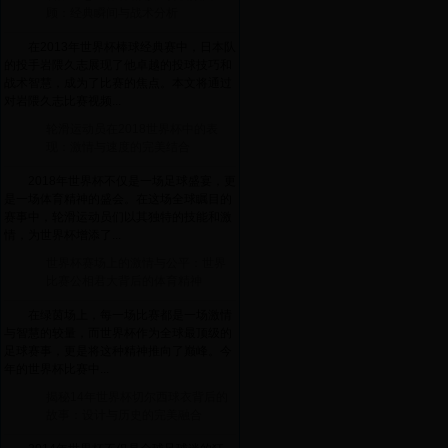
顾：经典瞬间与战术分析
在2013年世界杯棒球经典赛中，日本队
的投手岩隈久志展现了他卓越的投球技巧和
战术智慧，成为了比赛的焦点。本文将通过
对岩隈久志比赛视频...
轮滑运动员在2018世界杯中的表
现：激情与速度的完美结合
2018年世界杯不仅是一场足球盛宴，更
是一场体育精神的盛会。在这场全球瞩目的
赛事中，轮滑运动员们以其独特的技能和激
情，为世界杯增添了...
世界杯赛场上的激情与公平：世界
比赛公相君大背后的体育精神
在绿茵场上，每一场比赛都是一场激情
与智慧的较量，而世界杯作为全球最顶级的
足球赛事，更是将这种精神推向了巅峰。今
年的世界杯比赛中...
揭秘14年世界杯切尔西球衣背后的
故事：设计与历史的完美融合