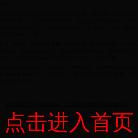
走向。
尽管司诺克世锦赛和世界杯在形式上大相径庭，但它们都在各自的领域内
的飞身救球，还是台球桌前的精准击打，都是运动员对自我极限的不断挑
各地人们情感的桥梁，无论是在球场边为球队加油助威，还是在台球桌旁
体育带来的快乐与团结。
值得一提的是，随着科技的发展，这两项赛事也都在不断创新，力求为观
直播技术，即使远在千里之外，观众也能仿佛置身现场，感受比赛的每一
起也让运动员与粉丝之间的互动更加紧密，拉近了彼此的距离。
从绿茵场到斯诺克桌，不同的赛场，同样的激情。无论是世界杯还是司诺
自我价值的重要舞台。在这个舞台上，每一位运动员都是最亮的星，他们
自己的传奇篇章。
尤文图斯世界杯角球战术解析：如何通过角球数提升比赛掌控力
点击进入首页
绿茵场外的垂钓高手：盘点世界杯历史上那些痴迷钓鱼的足球巨星