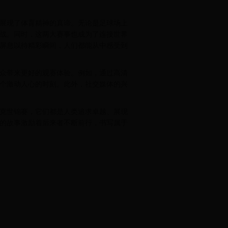
展现了体育精神的真谛。无论是足球场上
战。同时，这两大赛事也成为了连接世界
屏息以待精彩瞬间，人们都能从中感受到
众带来更好的观赛体验。例如，通过高清
个激动人心的时刻。此外，社交媒体的兴
克世锦赛，它们都是人类追求卓越、展现
的故事激励着后来者不断前行，书写属于