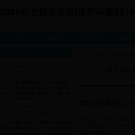
2015年女排世界杯|世界杯预测|16
首页
趣闻分享
搞笑视频
幽默专
最新文章
HOME
>
趣闻分享
>
国足激战菲律
2006年世界杯队服：经典设计与球
国足激战
队风采的完美结合
2006年德国世界杯不仅是一场足球盛
宴，更是一场视觉上的享受。那一年的世界
杯队服，成为了球迷们津津乐道的话题。各
大品牌为参赛球队精心...
国足迎关键战役，
琉球黄金帝国球员闪耀世界杯：揭
秘这支神秘球队的崛起与传奇故事
今晚8点，中国男足将在世界
一支来自太平洋的足球奇迹 在刚刚结束
胜，国足出线形势将一片光明
的卡塔尔世界杯小组赛中，一支名为"琉球黄
播这场焦点对决。
金帝国"的神秘球队成为最大黑马。这支由冲