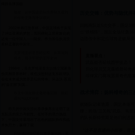
绳群岛球员组...
陆俊：从中国金哨到世界杯主裁判
历史交锋：优势与隐忧并
的传奇之路与争议瞬间
回顾两队近5次交手，国足3胜
2002年韩日世界杯，中国足球终于实现
出“铁桶阵”，国足全场狂轰
了冲出亚洲的梦想，而同样站上世界舞台的
边路传中和定位球将是破局关
还有一位中国人——陆俊。作为首位执法世
界杯正赛的中国主...
克罗地亚的世界杯征程：从黑马到
直播看点：
传奇，格子军团的足球史诗
武磊能否延续西甲状态？
1998年，当克罗地亚首次以独立国家身
归化球员艾克森或替补奇
份亮相世界杯时，谁也没想到这支东欧球队
菲律宾门将埃瑟里奇伤愈
会在未来成为世界足坛的传奇。从达沃·苏克
的“金左脚”到莫...
战术博弈：扬科维奇的三
昨天中国女排比赛录像回顾：精彩
瞬间与战术分析
据随队记者透露，国足本场可
昨天的中国女排比赛录像再次证明了这
腰；前场“三叉戟”武磊、韦世
支队伍的实力与韧性。在对手的强力挑战
的队长斯特劳斯是他们的进攻
下，中国女排展现出了出色的团队协作和战
术执行力，赢得了观...
“这不是普通的小组赛，而
利物浦24场经典比赛录像回顾：重