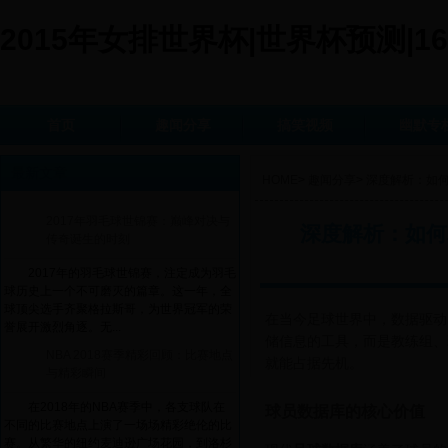
2015年女排世界杯|世界杯预测|16
首页
趣闻分享
搞笑视频
幽默专
最新文章
HOME
>
趣闻分享
>
深度解析：如
2017年羽毛球世锦赛：巅峰对决与
深度解析：如何
传奇诞生的时刻
2017年的羽毛球世锦赛，注定成为羽毛
球历史上一个不可磨灭的篇章。这一年，全
球顶尖选手齐聚格拉斯哥，为世界冠军的荣
在当今足球世界中，数据驱动
誉展开激烈角逐。无...
储信息的工具，而是教练组、
NBA 2018赛季精彩回顾：比赛地点
就能占据先机。
与精彩瞬间
在2018年的NBA赛季中，各支球队在
球员数据库的核心价值
不同的比赛地点上演了一场场精彩绝伦的比
赛。从繁华的纽约麦迪逊广场花园，到洛杉