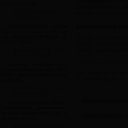
现代
足球数据库
涵盖了球员的
矶的斯台普斯中心，每一...
或中场球员的传球成功率，教
湖人掘金G4球员分数大揭秘：谁才
数据挖掘，在点球大战中制定
是真正的关键先生？
数据库如何改变世界杯备
在NBA季后赛的激烈角逐中，洛杉矶湖
人队与丹佛掘金队的第四场比赛成为了焦点
之战。这场比赛不仅关乎系列赛的走向，更
对手分析：
通过数据库调取对
是对球员个人能力的...
伤病预防：
结合历史体能数据
国际象棋运动员薪资揭秘：世界杯
青训挖掘：
数据库帮助国家队
赛场外的收入与职业困境
“数据不会说谎，但它需要正确的
棋盘上的巨星，钱包里的普通人 当足球
运动员在世界杯期间享受着动辄数百万欧元
当然，数据库只是工具，最终
的周薪时，国际象棋界的顶级选手们却面临
辑，未来世界杯的冠军之争，
着截然不同的...
乒乓比赛史上最长对决：两位选手
鏖战7小时创造历史
揭秘世界杯球星退役背后
在乒乓球运动的历史长河中，曾出现过
无数精彩纷呈的对决，但2023年10月15日
的一场国际乒联巡回赛却注定载入史册。这
巴西爆发反世界杯运动：
场比赛不仅打破了乒乓...
探究足球比赛中进球的几率：数据