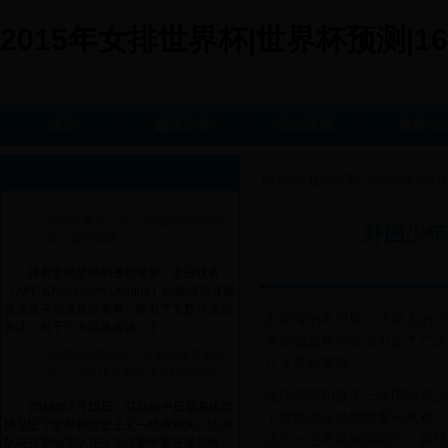
2015年女排世界杯|世界杯预测|16
首页
趣闻分享
搞笑视频
幽默专
最新文章
HOME
>
趣闻分享
>
外国少年滑冰
亚冠比赛几点开？详细解读赛程安
外国少年
排与观赛指南
随着亚洲足球的蓬勃发展，亚冠联赛
（AFC Champions League）已经成为亚洲
最高水平的俱乐部赛事，吸引了无数球迷的
在寒冷的冬日里，冰面上的少
关注。对于广大球迷来说，了...
赛的视频在网络上引起了广泛
法国队强势夺冠，克罗地亚虽败犹
让人屏息凝视。
荣——2018世界杯决赛精彩回顾
这段视频拍摄于一场国际青少
2018年7月15日，莫斯科卢日尼基体育
了对滑冰运动的热爱与执着。
场见证了世界杯历史上又一经典对决。法国
成了一连串高难度动作，赢得
队与克罗地亚队在这场决赛中展开激烈角