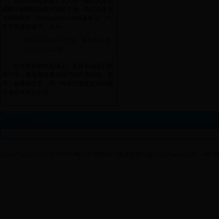
在足球的世界里，意大利一直以其坚韧
的防守和精湛的战术闻名于世。而在众多意
大利球星中，Alessandro Matri无疑是一个
不可忽视的名字。作为一...
世界杯赛场外的激情：拳击格斗搏
斗比赛视频集锦
在世界杯的绿茵场上，足球运动员们挥
洒汗水，展现着速度与技巧的完美结合。然
而，在赛场之外，另一种形式的竞技同样吸
引着全球观众的目...
友情链接
CopyRight 2015年女排世界杯|世界杯预测|16趣谈世界杯欢乐站|16joke.com， All Righ