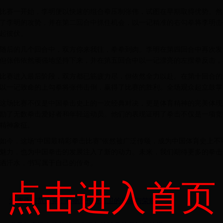
比赛一开始，李明便以快速的组合拳压制张伟，试图在早期取得优势。然
了李明的攻势，并在第二回合中抓住机会，以一记精准的右勾拳将李明击
起彼伏。
随后的几个回合中，双方你来我往，拳拳到肉。李明在第四回合中再次发
但张伟依然顽强地坚持下来，并在第五回合中以一记漂亮的左摆拳反击，
比赛进入最后阶段，双方都已筋疲力尽，但依然全力以赴。在第十回合的
以一记致命的上勾拳将张伟击倒，赢得了比赛的胜利。全场观众起立鼓掌
这场比赛不仅是中国拳击史上的一次经典对决，更是体育精神的完美体现
励了无数拳击爱好者和年轻运动员。他们的表现证明了拳击不仅是一项竞
精神象征。
如今，这场“中国最精彩拳击比赛”依然被广泛传颂，成为中国体育史上
魅力，也为中国拳击的发展注入了新的动力。未来，我们期待更多的拳击
洒汗水，书写属于自己的传奇。
点击进入首页
海皮亚与范迪克：利物浦传奇后卫的传承与荣耀