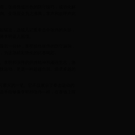
而，张伟凭借出色的防守技巧，成功化解
倒。全场观众为之沸腾，掌声和欢呼声此
起猛攻，连续几记重拳击中张伟的头部，
将李明逼入困境。
最后一分钟，李明抓住张伟的防守漏洞，
，为这场精彩绝伦的比赛喝彩。
。李明和张伟的拼搏精神和顽强意志，激
技运动，更是一种超越自我、追求卓越的
不可磨灭的一笔。它不仅展示了拳击运动的
选手能够像李明和张伟一样，在赛场上挥