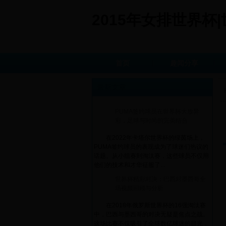
2015年女排世界杯|
首页
趣闻分享
最新文章
PUMA签约球员在世界杯大放异
彩，足球与时尚的完美结合
在2022年卡塔尔世界杯的绿茵场上，
PUMA签约球员的表现成为了球迷们热议的
话题。从小组赛到淘汰赛，这些球员不仅用
他们的技术和才华征服了...
世界杯精彩对决：巴西对墨西哥全
场视频回顾与分析
在2018年俄罗斯世界杯的16强淘汰赛
中，巴西与墨西哥的对决无疑是焦点之战。
这场比赛不仅吸引了全球数亿球迷的目光，