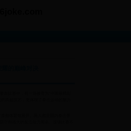
oke.com
荣耀的巅峰对决
拳击比赛中，有一场被誉为“中国最精彩
们的高超技艺，更体现了拳击运动的魅力
在首都体育馆展开。两人都是国内拳击界
防守和强大的反击能力闻名。这场比赛不