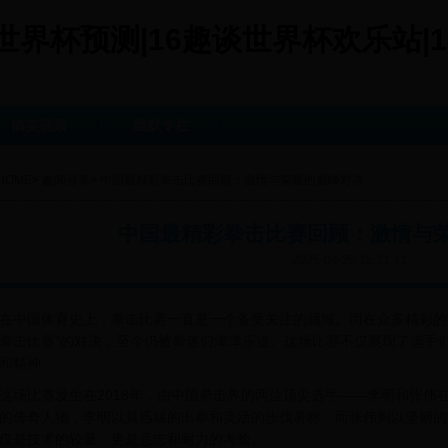
世界杯预测|16趣谈世界杯欢乐站|16j
搞笑视频
幽默专栏
HOME
>
趣闻分享
>
中国最精彩拳击比赛回顾：激情与荣耀的巅峰对决
中国最精彩拳击比赛回顾：激情与
2025-04-25 15:21:41
在中国体育史上，拳击比赛一直是一个备受关注的领域。而在众多精彩的
拳击比赛”的对决，至今仍被拳迷们津津乐道。这场比赛不仅展现了选手
和精神。
这场比赛发生在2018年，由中国拳击界的两位顶尖选手——李明和张伟
的传奇人物，李明以其迅猛的出拳和灵活的步伐著称，而张伟则以坚韧的
仅是技术的较量，更是意志和耐力的考验。