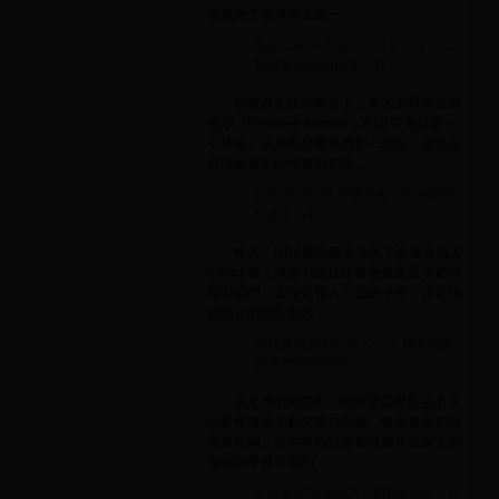
也成为了足球史上的一...
美国女排球员胡克尔：从天才少女
到世界冠军的传奇之路
在世界女排的舞台上，美国女排球员胡
克尔（Destinee Hooker）的名字无疑是一
个传奇。从她初登赛场的那一刻起，胡克尔
就以她惊人的弹跳力和强...
昨天NBA比赛录像回顾：精彩瞬间
与战术分析
昨天，NBA赛场再次上演了多场激动人
心的比赛，球迷们通过比赛录像重温了那些
精彩瞬间。无论是扣人心弦的绝杀，还是精
妙绝伦的团队配合，...
阿根廷世界杯队队长：引领潘帕斯
雄鹰翱翔的领袖
在足球的殿堂中，阿根廷国家队的名字
总是伴随着无数荣耀与辉煌。每当世界杯的
号角吹响，全世界的目光都会聚焦在这支由
潘帕斯草原孕育的...
中国男足生死战2-1逆转泰国队！武