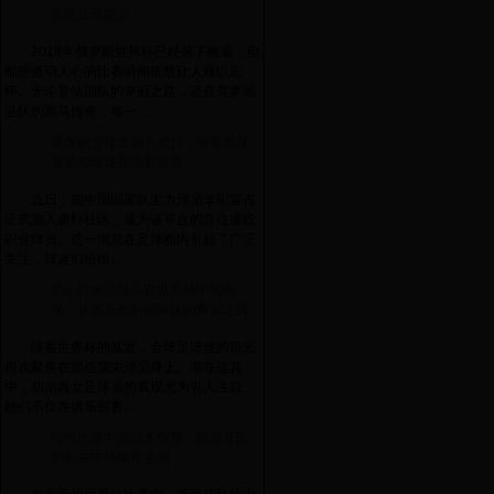
感受足球魅力
2018年俄罗斯世界杯已经落下帷幕，但
那些激动人心的比赛瞬间依然让人难以忘
怀。无论是法国队的夺冠之路，还是克罗地
亚队的黑马传奇，每一...
退役职业球员加入虎扑，分享足球
智慧与球迷互动新篇章
近日，前中国国家队主力球员李明宣布
正式加入虎扑社区，成为该平台的首位退役
职业球员。这一消息在足球圈内引起了广泛
关注，球迷们纷纷...
切尔西女足球员在世界杯中的表
现：从俱乐部到国家队的辉煌之路
随着世界杯的临近，全球足球迷的目光
再次聚焦在那些顶尖球员身上。而在这其
中，切尔西女足球员的表现尤为引人注目。
她们不仅在俱乐部赛...
哈维比赛中的战术智慧：西班牙队
如何在中场掌控全局