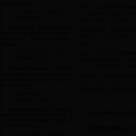
国足有没有参加世...
随后，李锦又参加了
2019
深入了解罗甲联赛：总共多少轮比
力。在男子4x100米接力
赛及其精彩看点
项目上的突破，也是李锦个人
足球迷们都知道，每个国家的足球联赛
除了田径赛事，李锦还积极参
都有着自己独特的赛制和魅力。对于热爱足
顽强的意志力完成了比赛。在
球的朋友们来说，了解各个联赛的赛制是非
的积分。
常重要的。今天，...
此外，李锦还多次参加
亚洲田
世界杯比赛前的休息：如何让球员
在赛前调整到最佳状态？
男子100米短跑的金牌，还
位，也让他在国际赛场上赢得
在世界杯这样的大型赛事中，每一场比
赛都至关重要。球员们不仅需要在场上拼尽
总的来说，李锦的职业生涯充
全力，更需要在比赛前做好充分的休息和调
的实力。作为一名中国运动员
整。那么，如何在...
能够继续在赛场上创造更多的
揭秘本赛季最佳防守球员：他在世
界杯赛场上的传奇表现
在本赛季的世界杯赛场上，防守球员的
加拿大篮球崛起：从NBA
表现无疑成为了球迷们热议的焦点。而其
中，本赛季最佳防守球员的称号，更是被一
位传奇球员牢牢锁定...
2009年罗马世锦赛：刘
2018世界杯录像：重温经典时刻，