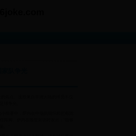
oke.com
国家队争光
注的焦点。这些来自非洲大陆的球员不仅
足球争光。
的小组赛中，萨内在中场的组织和拦截能
住阵脚。萨内在接受采访时表示：“能够
量。”