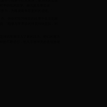
贝莫在小组赛中打入两球，成为球队晋级
对手防线的噩梦。姆贝莫在赛后表
续努力，为喀麦隆争取更好的成绩。”
了色。他在对阵阿根廷的比赛中多次化解
说：“能够与世界级的球员同场竞技，对
足球的发展注入了新的活力。他们的努力
杯的不断进行，热火非洲球员的表现将继