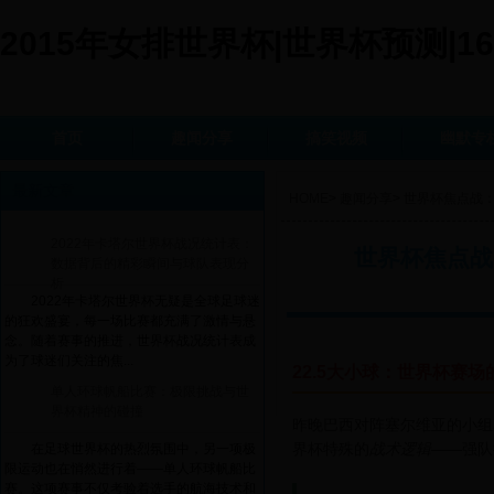
2015年女排世界杯|世界杯预测|16
首页
趣闻分享
搞笑视频
幽默专
最新文章
HOME
>
趣闻分享
>
世界杯焦点战：
2022年卡塔尔世界杯战况统计表：
世界杯焦点战
数据背后的精彩瞬间与球队表现分
析
2022年卡塔尔世界杯无疑是全球足球迷
的狂欢盛宴，每一场比赛都充满了激情与悬
念。随着赛事的推进，世界杯战况统计表成
为了球迷们关注的焦...
22.5大小球：世界杯赛场
单人环球帆船比赛：极限挑战与世
界杯精神的碰撞
昨晚巴西对阵塞尔维亚的小组
界杯特殊的
战术逻辑
——强队
在足球世界杯的热烈氛围中，另一项极
限运动也在悄然进行着——单人环球帆船比
赛。这项赛事不仅考验着选手的航海技术和