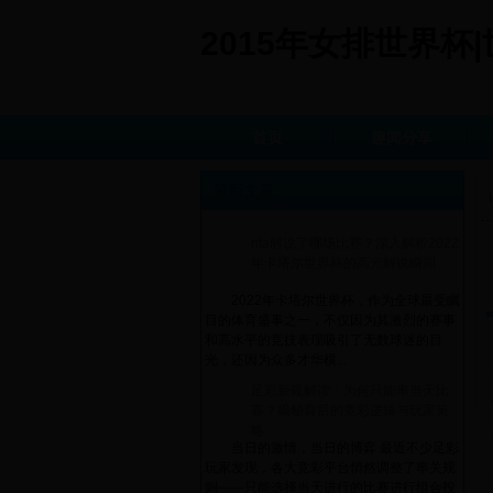
2015年女排世界杯|
首页
趣闻分享
最新文章
rita解说了哪场比赛？深入解析2022
年卡塔尔世界杯的高光解说瞬间
2022年卡塔尔世界杯，作为全球最受瞩
目的体育盛事之一，不仅因为其激烈的赛事
和高水平的竞技表现吸引了无数球迷的目
光，还因为众多才华横...
足彩新规解读：为何只能串当天比
赛？揭秘背后的竞彩逻辑与玩家策
略
当日的激情，当日的博弈 最近不少足彩
玩家发现，各大竞彩平台悄然调整了串关规
则——只能选择当天进行的比赛进行组合投