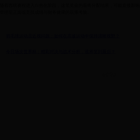
随着西联赛程进入白热化阶段，这笔奖金的最终分配结果，可能直接影响
管理层正面临竞技成绩与财务健康的双重考验。
羽毛球运动员近视问题：如何在高速运动中保持清晰视野？
今日场次世界杯：精彩对决与战术分析，谁将笑到最后？