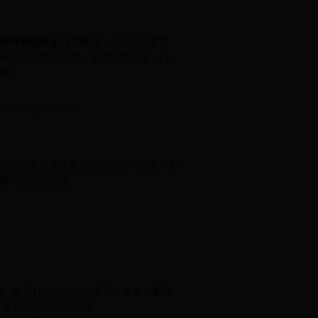
获得基础奖金15万欧元
；进入淘汰赛阶
45万欧元额外奖励。值得注意的是，门
脚。
—匿名巴萨更衣室人士
所有世界杯奖金将自动扣除20%。这一条
肌肉疲劳的德容。
励。世界杯年的特殊情况下，
奖金方案经
计算方式提出正式申诉。