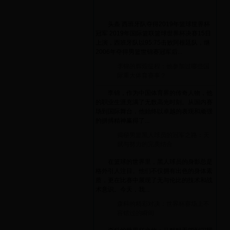
头条 西班牙队夺得2019年篮球世界杯
冠军 2019年国际篮联篮球世界杯决赛15日
上演，西班牙队以95:75击败阿根廷队，继
2006年夺得男篮世锦赛冠军后...
李锦的辉煌征程：他参加过哪些国
际重大体育赛事？
李锦，作为中国体育界的传奇人物，他
的职业生涯充满了无数高光时刻。从国内赛
场到国际舞台，他始终以卓越的表现和顽强
的拼搏精神赢得了...
揭秘男篮黑人球员的冠军之路：天
赋与努力的完美结合
在篮球的世界里，黑人球员的身影总是
格外引人注目。他们不仅拥有出色的身体素
质，更在比赛中展现了无与伦比的技术和战
术意识。今天，我...
森科的精彩对决：世界杯赛场上不
容错过的瞬间