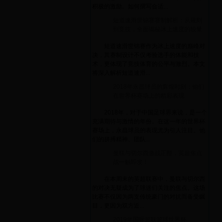
积极的激励。如何撰写合适...
短道速滑世锦赛赛制解析：从规则
到竞技，全面揭秘冰上速度的较量
短道速滑世锦赛作为冰上速度的巅峰对
决，其赛制设计不仅考验选手的体能和技
术，更体现了竞技体育的公平与激烈。本文
将深入解析短道速滑...
2018年永昌球员的辉煌时刻：他们
在世界杯赛场上的精彩表现
2018年，对于中国足球界来说，是一个
充满期待与激情的年份。在这一年的世界杯
赛场上，永昌球员的表现尤为引人注目。他
们的拼搏精神、团队...
曼联与切尔西激战正酣，英超焦点
战一触即发！
在本周末的英超联赛中，曼联与切尔西
的对决无疑成为了球迷们关注的焦点。这场
比赛不仅因为两支传统豪门的对抗而备受瞩
目，更因为双方近...
2019年国际篮联篮球世界杯