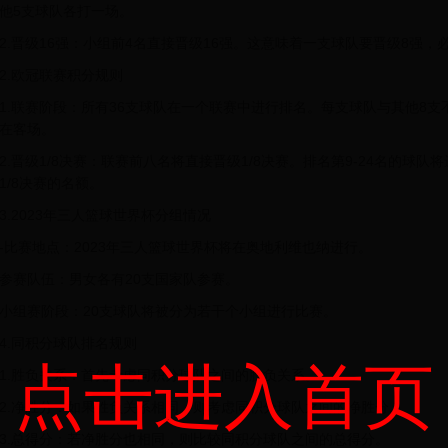
他5支球队各打一场。
2.晋级16强：小组前4名直接晋级16强。这意味着一支球队要晋级8强
2.欧冠联赛积分规则
1.联赛阶段：所有36支球队在一个联赛中进行排名。每支球队与其他8支
在客场。
2.晋级1/8决赛：联赛前八名将直接晋级1/8决赛。排名第9-24名的球
1/8决赛的名额。
3.2023年三人篮球世界杯分组情况
-比赛地点：2023年三人篮球世界杯将在奥地利维也纳进行。
参赛队伍：男女各有20支国家队参赛。
小组赛阶段：20支球队将被分为若干个小组进行比赛。
4.同积分球队排名规则
点击进入首页
1.胜负关系：首先考虑同积分球队之间的胜负关系。
2.净胜分：如果胜负关系相同，则考虑同积分球队之间的净胜分。
3.总得分：若净胜分也相同，则比较同积分球队之间的总得分。